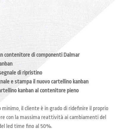
 un contenitore di componenti Dalmar
 kanban
egnale di ripristino
gnale e stampa il nuovo cartellino kanban
artellino kanban al contenitore pieno
inimo, il cliente è in grado di ridefinire il proprio
ere con la massima reattività ai cambiamenti del
el led time fino al 50%.