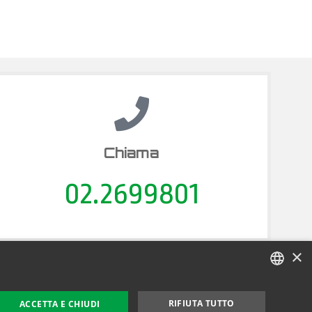
Chiama
02.2699801
×
cookie policy
ITALIAN
privacy policy
RIFIUTA TUTTO
ACCETTA E CHIUDI